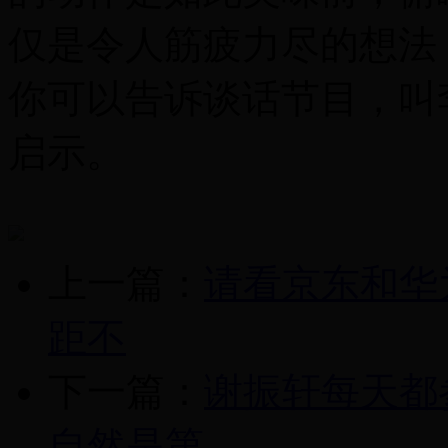
仅是令人筋疲力尽的想法
你可以告诉谈话节目，叫
启示。
上一篇：
请看京东和华
距不
下一篇：
谢振轩每天都参加
自然是第