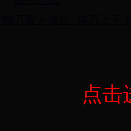
狗万官方地址_狗万上不
点击