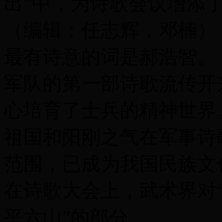
出”中，为诗歌会议增添
（编辑：任志辉，邓楠）
最有诗意的词是郝浩智。
军队的第一部诗歌流传开
心培育了士兵的精神世界
祖国和阳刚之气在军事诗
范围，已成为我国民族文
在诗歌大会上，武术界对“
平六山”的部分。