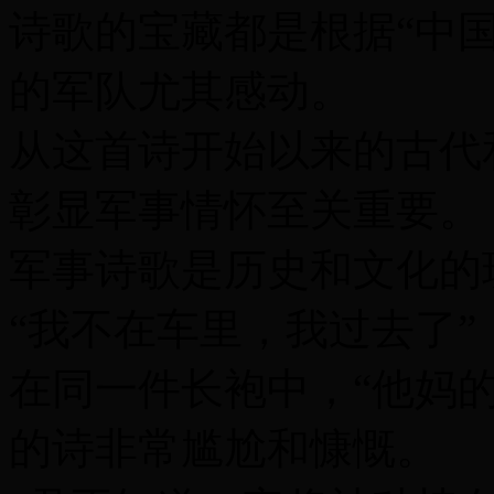
诗歌的宝藏都是根据“中
的军队尤其感动。
从这首诗开始以来的古代
彰显军事情怀至关重要。
军事诗歌是历史和文化的
“我不在车里，我过去了”
在同一件长袍中，“他妈
的诗非常尴尬和慷慨。