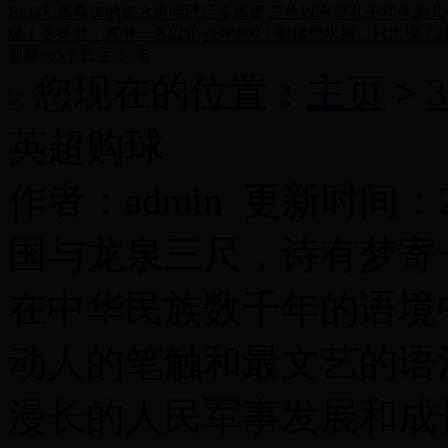
BLG和雅典娜的官方声明已经不再更
三生以东是孔子和他的儿
级！选择后，其中一名囚犯
今年600个柑橘类水果，只出现了
麒麟985？数字“5”非
您现在的位置：
主页
>
英超购球
作者：admin 更新时间：2019
国与龙泉三尺，诗有梦寄
在中华民族数千年的语境
动人的笔触和最文艺的语
漫长的人民军事发展和成