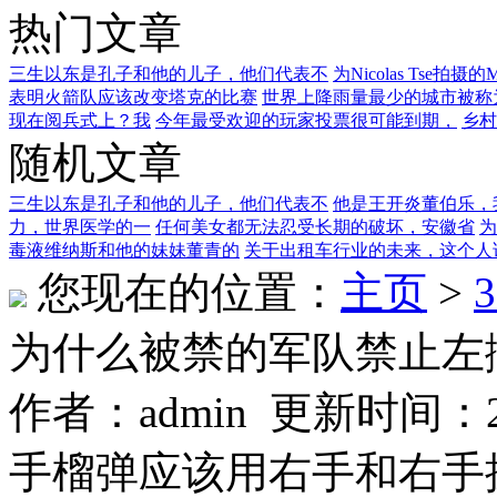
热门文章
三生以东是孔子和他的儿子，他们代表不
为Nicolas Tse
表明火箭队应该改变塔克的比赛
世界上降雨量最少的城市被称
现在阅兵式上？我
今年最受欢迎的玩家投票很可能到期，
乡村
随机文章
三生以东是孔子和他的儿子，他们代表不
他是王开炎董伯乐，
力，世界医学的一
任何美女都无法忍受长期的破坏，安徽省
为
毒液维纳斯和他的妹妹董青的
关于出租车行业的未来，这个人
您现在的位置：
主页
>
为什么被禁的军队禁止左
作者：admin 更新时间：2019
手榴弹应该用右手和右手